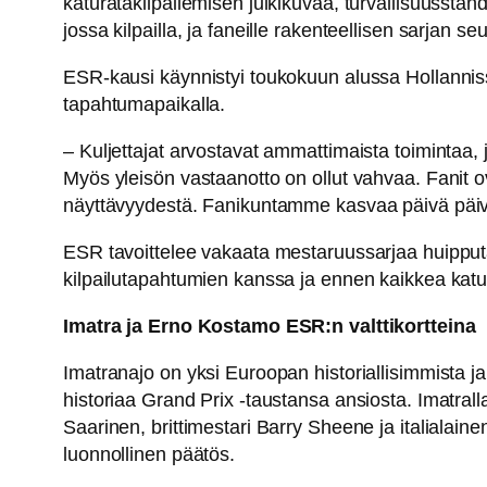
katuratakilpailemisen julkikuvaa, turvallisuussta
jossa kilpailla, ja faneille rakenteellisen sarjan 
ESR-kausi käynnistyi toukokuun alussa Hollannissa 
tapahtumapaikalla.
– Kuljettajat arvostavat ammattimaista toimintaa, jo
Myös yleisön vastaanotto on ollut vahvaa. Fanit ova
näyttävyydestä. Fanikuntamme kasvaa päivä päiv
ESR tavoittelee vakaata mestaruussarjaa huipputas
kilpailutapahtumien kanssa ja ennen kaikkea katur
Imatra ja Erno Kostamo ESR:n valttikortteina
Imatranajo on yksi Euroopan historiallisimmista 
historiaa Grand Prix -taustansa ansiosta. Imatral
Saarinen, brittimestari Barry Sheene ja italialai
luonnollinen päätös.