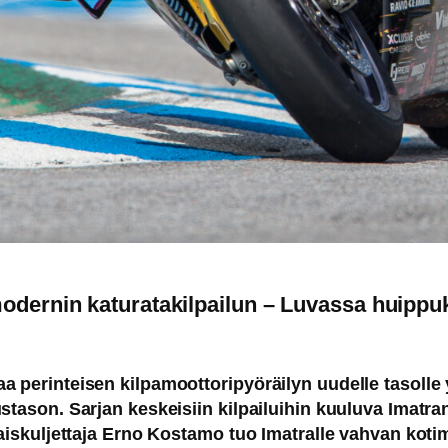
modernin katuratakilpailun – Luvassa huippuk
perinteisen kilpamoottoripyöräilyn uudelle tasolle yh
ustason. Sarjan keskeisiin kilpailuihin kuuluva Imat
laiskuljettaja Erno Kostamo tuo Imatralle vahvan kot