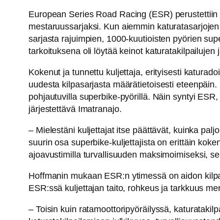
European Series Road Racing (ESR) perustettiin t
mestaruussarjaksi. Kun aiemmin katuratasarjojen
sarjasta rajuimpien, 1000-kuutioisten pyörien sup
tarkoituksena oli löytää keinot katuratakilpailujen
Kokenut ja tunnettu kuljettaja, erityisesti katura
uudesta kilpasarjasta määrätietoisesti eteenpäin. H
pohjautuvilla superbike-pyörillä. Näin syntyi ESR
järjestettävä Imatranajo.
– Mielestäni kuljettajat itse päättävät, kuinka pa
suurin osa superbike-kuljettajista on erittäin kokene
ajoavustimilla turvallisuuden maksimoimiseksi, se
Hoffmanin mukaan ESR:n ytimessä on aidon kilpailem
ESR:ssä kuljettajan taito, rohkeus ja tarkkuus mer
– Toisin kuin ratamoottoripyöräilyssä, katurataki