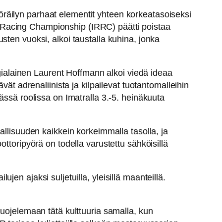
räilyn parhaat elementit yhteen korkeatasoiseksi
 Racing Championship (IRRC) päätti poistaa
sten vuoksi, alkoi taustalla kuhina, jonka
lgialainen Laurent Hoffmann alkoi viedä ideaa
vät adrenaliinista ja kilpailevat tuotantomalleihin
ässä roolissa on Imatralla 3.-5. heinäkuuta
allisuuden kaikkein korkeimmalla tasolla, ja
moottoripyörä on todella varustettu sähköisillä
en ajaksi suljetuilla, yleisillä maanteillä.
suojelemaan tätä kulttuuria samalla, kun