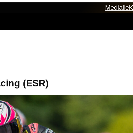
Medialle
K
cing (ESR)