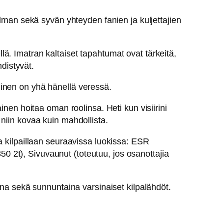
elman sekä syvän yhteyden fanien ja kuljettajien
ä. Imatran kaltaiset tapahtumat ovat tärkeitä,
hdistyvät.
minen on yhä hänellä veressä.
inen hoitaa oman roolinsa. Heti kun visiirini
niin kovaa kuin mahdollista.
a kilpaillaan seuraavissa luokissa: ESR
 2t), Sivuvaunut (toteutuu, jos osanottajia
ina sekä sunnuntaina varsinaiset kilpalähdöt.