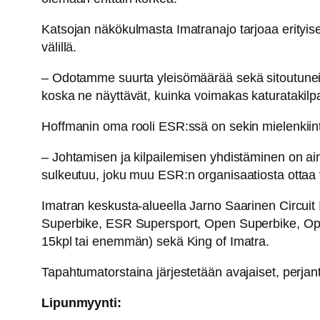
Katsojan näkökulmasta Imatranajo tarjoaa erityises
välillä.
– Odotamme suurta yleisömäärää sekä sitoutuneita 
koska ne näyttävät, kuinka voimakas katuratakilpail
Hoffmanin oma rooli ESR:ssä on sekin mielenkiint
– Johtamisen ja kilpailemisen yhdistäminen on aina
sulkeutuu, joku muu ESR:n organisaatiosta ottaa v
Imatran keskusta-alueella Jarno Saarinen Circuit 
Superbike, ESR Supersport, Open Superbike, Open 
15kpl tai enemmän) sekä King of Imatra.
Tapahtumatorstaina järjestetään avajaiset, perjan
Lipunmyynti: