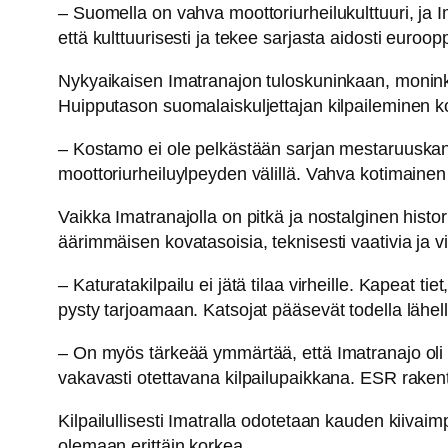
– Suomella on vahva moottoriurheilukulttuuri, j
että kulttuurisesti ja tekee sarjasta aidosti euro
Nykyaikaisen Imatranajon tuloskuninkaan, moninke
Huipputason suomalaiskuljettajan kilpaileminen kot
– Kostamo ei ole pelkästään sarjan mestaruuskand
moottoriurheiluylpeyden välillä. Vahva kotimainen
Vaikka Imatranajolla on pitkä ja nostalginen his
äärimmäisen kovatasoisia, teknisesti vaativia ja vi
– Katuratakilpailu ei jätä tilaa virheille. Kapeat ti
pysty tarjoamaan. Katsojat pääsevät todella lähelle t
– On myös tärkeää ymmärtää, että Imatranajo oli
vakavasti otettavana kilpailupaikkana. ESR rakenta
Kilpailullisesti Imatralla odotetaan kauden kiivaim
olemaan erittäin korkea.