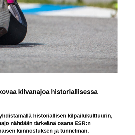
ovaa kilvanajoa historiallisessa
distämällä historiallisen kilpailukulttuurin,
ranajo nähdään tärkeänä osana ESR:n
imaisen kiinnostuksen ja tunnelman.