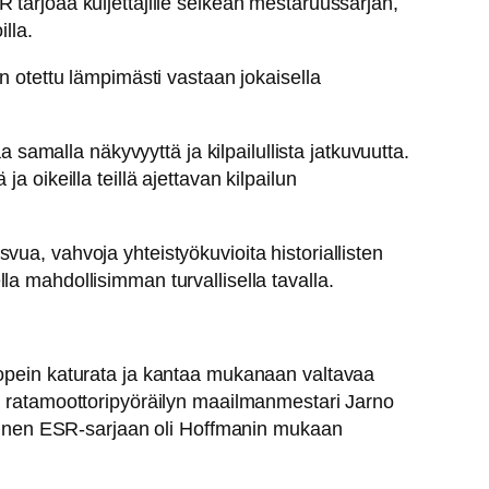
 tarjoaa kuljettajille selkeän mestaruussarjan,
lla.
n otettu lämpimästi vastaan jokaisella
a samalla näkyvyyttä ja kilpailullista jatkuvuutta.
 oikeilla teillä ajettavan kilpailun
ua, vahvoja yhteistyökuvioita historiallisten
a mahdollisimman turvallisella tavalla.
 nopein katurata ja kantaa mukanaan valtavaa
oa ratamoottoripyöräilyn maailmanmestari Jarno
tyminen ESR-sarjaan oli Hoffmanin mukaan