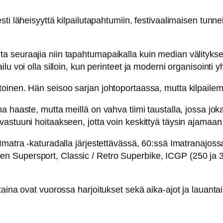
ti läheisyyttä kilpailutapahtumiin, festivaalimaisen tunn
seuraajia niin tapahtumapaikalla kuin median välityksell
u voi olla silloin, kun perinteet ja moderni organisointi y
oinen. Hän seisoo sarjan johtoportaassa, mutta kilpaile
 haaste, mutta meillä on vahva tiimi taustalla, jossa joka
astuuni hoitaakseen, jotta voin keskittyä täysin ajamaan 
Imatra -katuradalla järjestettävässä, 60:ssä Imatranajoss
Supersport, Classic / Retro Superbike, ICGP (250 ja 350
taina ovat vuorossa harjoitukset sekä aika-ajot ja lauanta