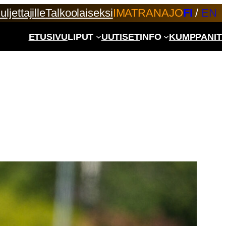
uljettajille
Talkoolaiseksi
IMATRANAJO
FI
/
EN
ETUSIVU
LIPUT
UUTISET
INFO
KUMPPANIT