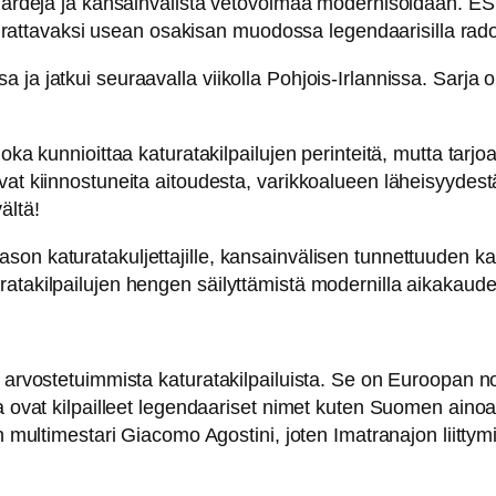
ndardeja ja kansainvälistä vetovoimaa modernisoidaan. ESR
seurattavaksi usean osakisan muodossa legendaarisilla radoi
ja jatkui seuraavalla viikolla Pohjois-Irlannissa. Sarja o
ka kunnioittaa katuratakilpailujen perinteitä, mutta tarjoa
t kiinnostuneita aitoudesta, varikkoalueen läheisyydestä ja
ältä!
on katuratakuljettajille, kansainvälisen tunnettuuden kasv
atakilpailujen hengen säilyttämistä modernilla aikakaudell
ja arvostetuimmista katuratakilpailuista. Se on Euroopan
la ovat kilpailleet legendaariset nimet kuten Suomen ain
nen multimestari Giacomo Agostini, joten Imatranajon liit