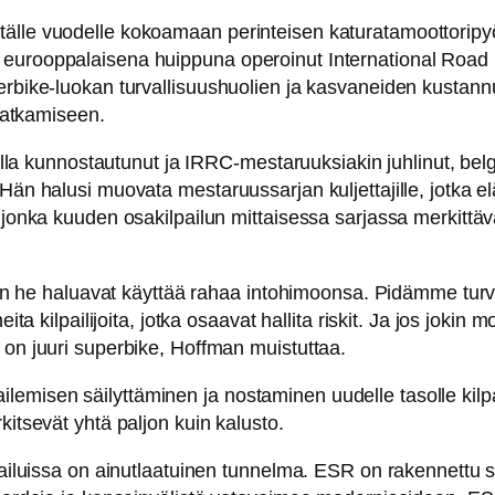
älle vuodelle kokoamaan perinteisen katuratamoottoripyö
 eurooppalaisena huippuna operoinut International Road
erbike-luokan turvallisuushuolien ja kasvaneiden kustannu
 jatkamiseen.
doilla kunnostautunut ja IRRC-mestaruuksiakin juhlinut, be
än halusi muovata mestaruussarjan kuljettajille, jotka elä
, jonka kuuden osakilpailun mittaisessa sarjassa merkittäv
ljon he haluavat käyttää rahaa intohimoonsa. Pidämme turv
ita kilpailijoita, jotka osaavat hallita riskit. Ja jos jokin 
 on juuri superbike, Hoffman muistuttaa.
isen säilyttäminen ja nostaminen uudelle tasolle kilpailuj
kitsevät yhtä paljon kuin kalusto.
lpailuissa on ainutlaatuinen tunnelma. ESR on rakennettu 