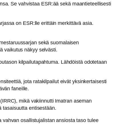
nsa. Se vahvistaa ESR:ää sekä maantieteellisesti
assa on ESR:lle erittäin merkittävä asia.
ta mestaruussarjan sekä suomalaisen
ä vaikutus näkyy selvästi.
pputason kilpailutapahtuma. Lähdöistä odotetaan
siteettiä, jota ratakilpailut eivät yksinkertaisesti
ävän faneille.
(IRRC), mikä vakiinnutti Imatran aseman
ä tasaisuutta entisestään.
a vahvan osallistujalistan ansiosta taso tulee