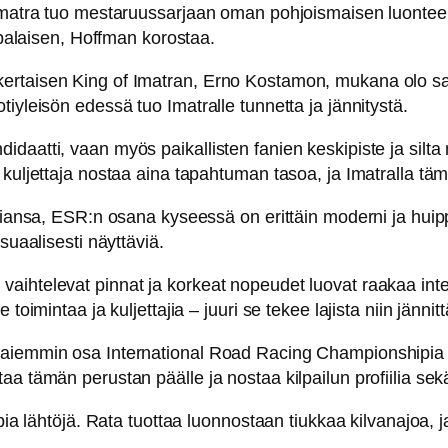
a Imatra tuo mestaruussarjaan oman pohjoismaisen luontee
oppalaisen, Hoffman korostaa.
rtaisen King of Imatran, Erno Kostamon, mukana olo sarj
iyleisön edessä tuo Imatralle tunnetta ja jännitystä.
idaatti, vaan myös paikallisten fanien keskipiste ja sil
 kuljettaja nostaa aina tapahtuman tasoa, ja Imatralla täm
toriansa, ESR:n osana kyseessä on erittäin moderni ja hui
suaalisesti näyttäviä.
et, vaihtelevat pinnat ja korkeat nopeudet luovat raakaa inten
oimintaa ja kuljettajia – juuri se tekee lajista niin jännitt
 aiemmin osa International Road Racing Championshipia 
a tämän perustan päälle ja nostaa kilpailun profiilia sek
pia lähtöjä. Rata tuottaa luonnostaan tiukkaa kilvanajoa, j