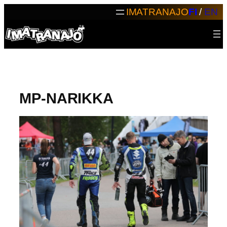
Siirry
IMATRANAJO
FI
/
EN
sisältöön
MP-NARIKKA