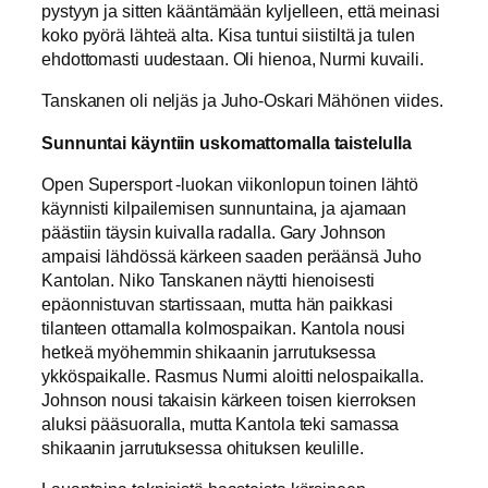
pystyyn ja sitten kääntämään kyljelleen, että meinasi
koko pyörä lähteä alta. Kisa tuntui siistiltä ja tulen
ehdottomasti uudestaan. Oli hienoa, Nurmi kuvaili.
Tanskanen oli neljäs ja Juho-Oskari Mähönen viides.
Sunnuntai käyntiin uskomattomalla taistelulla
Open Supersport -luokan viikonlopun toinen lähtö
käynnisti kilpailemisen sunnuntaina, ja ajamaan
päästiin täysin kuivalla radalla. Gary Johnson
ampaisi lähdössä kärkeen saaden peräänsä Juho
Kantolan. Niko Tanskanen näytti hienoisesti
epäonnistuvan startissaan, mutta hän paikkasi
tilanteen ottamalla kolmospaikan. Kantola nousi
hetkeä myöhemmin shikaanin jarrutuksessa
ykköspaikalle. Rasmus Nurmi aloitti nelospaikalla.
Johnson nousi takaisin kärkeen toisen kierroksen
aluksi pääsuoralla, mutta Kantola teki samassa
shikaanin jarrutuksessa ohituksen keulille.