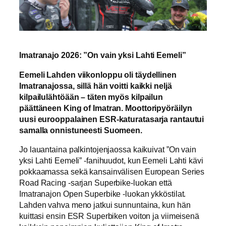
Imatranajo 2026: ”On vain yksi Lahti Eemeli”
Eemeli Lahden viikonloppu oli täydellinen
Imatranajossa, sillä hän voitti kaikki neljä
kilpailulähtöään – täten myös kilpailun
päättäneen King of Imatran. Moottoripyöräilyn
uusi eurooppalainen ESR-katuratasarja rantautui
samalla onnistuneesti Suomeen.
Jo lauantaina palkintojenjaossa kaikuivat ”On vain
yksi Lahti Eemeli” -fanihuudot, kun Eemeli Lahti kävi
pokkaamassa sekä kansainvälisen European Series
Road Racing -sarjan Superbike-luokan että
Imatranajon Open Superbike -luokan ykköstilat.
Lahden vahva meno jatkui sunnuntaina, kun hän
kuittasi ensin ESR Superbiken voiton ja viimeisenä