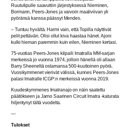
Ruutulipulle saavuttiin järjestyksessä Nieminen,
Bormann, Peers-Jones ja vaivoin maaliviivan yli
pyöränsä kanssa päässyt Mendes.
– Tuntuu hyvältä. Harmi vain, että Topilla näyttivät
pelit pettävän. Olisi ollut kiva haastaa hänet. Ajoni
kulki hieman paremmin kuin eilen, Nieminen kertasi.
75-vuotias Peers-Jones kilpaili Imatralla MM-sarjan
merkeissä jo vuonna 1974, jolloin hänellä oli allaan
Barry Sheeneltä ostamansa 500-kuutioinen pyörä.
Vuosikymmenet vierivät välissä, kunnes Peers-Jones
palasi Imatralle ICGP:n merkeissä vuonna 2019.
Kuudeskymmenes Imatranajo on näin saatettu
päätökseen ja Jarno Saarinen Circuit Imatra -katurata
hiljentynyt tältä vuodelta.
—
Tulokset