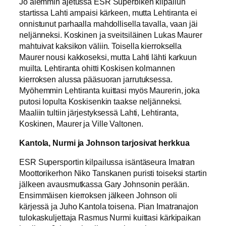
Jo aiemmin ajetussa ESR Superbiken kilpailun
startissa Lahti ampaisi kärkeen, mutta Lehtiranta ei
onnistunut parhaalla mahdollisella tavalla, vaan jäi
neljänneksi. Koskinen ja sveitsiläinen Lukas Maurer
mahtuivat kaksikon väliin. Toisella kierroksella
Maurer nousi kakkoseksi, mutta Lahti lähti karkuun
muilta. Lehtiranta ohitti Koskisen kolmannen
kierroksen alussa pääsuoran jarrutuksessa.
Myöhemmin Lehtiranta kuittasi myös Maurerin, joka
putosi lopulta Koskisenkin taakse neljänneksi.
Maaliin tultiin järjestyksessä Lahti, Lehtiranta,
Koskinen, Maurer ja Ville Valtonen.
Kantola, Nurmi ja Johnson tarjosivat herkkua
ESR Supersportin kilpailussa isäntäseura Imatran
Moottorikerhon Niko Tanskanen puristi toiseksi startin
jälkeen avausmutkassa Gary Johnsonin perään.
Ensimmäisen kierroksen jälkeen Johnson oli
kärjessä ja Juho Kantola toisena. Pian Imatranajon
tulokaskuljettaja Rasmus Nurmi kuittasi kärkipaikan