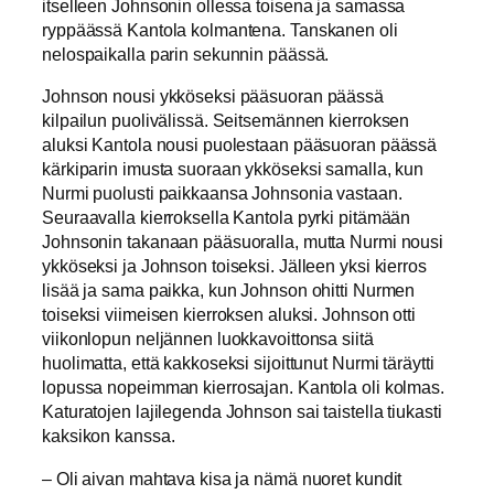
itselleen Johnsonin ollessa toisena ja samassa
ryppäässä Kantola kolmantena. Tanskanen oli
nelospaikalla parin sekunnin päässä.
Johnson nousi ykköseksi pääsuoran päässä
kilpailun puolivälissä. Seitsemännen kierroksen
aluksi Kantola nousi puolestaan pääsuoran päässä
kärkiparin imusta suoraan ykköseksi samalla, kun
Nurmi puolusti paikkaansa Johnsonia vastaan.
Seuraavalla kierroksella Kantola pyrki pitämään
Johnsonin takanaan pääsuoralla, mutta Nurmi nousi
ykköseksi ja Johnson toiseksi. Jälleen yksi kierros
lisää ja sama paikka, kun Johnson ohitti Nurmen
toiseksi viimeisen kierroksen aluksi. Johnson otti
viikonlopun neljännen luokkavoittonsa siitä
huolimatta, että kakkoseksi sijoittunut Nurmi täräytti
lopussa nopeimman kierrosajan. Kantola oli kolmas.
Katuratojen lajilegenda Johnson sai taistella tiukasti
kaksikon kanssa.
– Oli aivan mahtava kisa ja nämä nuoret kundit