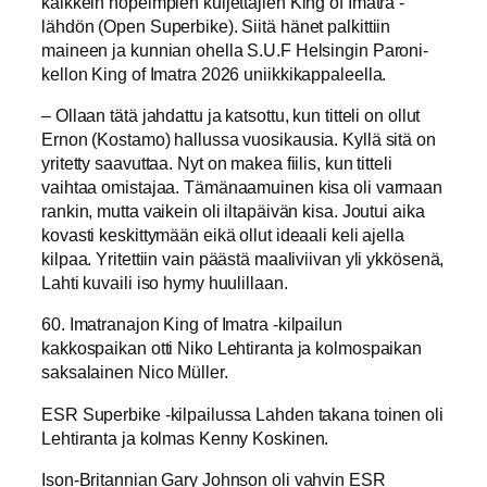
kaikkein nopeimpien kuljettajien King of Imatra -
lähdön (Open Superbike). Siitä hänet palkittiin
maineen ja kunnian ohella S.U.F Helsingin Paroni-
kellon King of Imatra 2026 uniikkikappaleella.
– Ollaan tätä jahdattu ja katsottu, kun titteli on ollut
Ernon (Kostamo) hallussa vuosikausia. Kyllä sitä on
yritetty saavuttaa. Nyt on makea fiilis, kun titteli
vaihtaa omistajaa. Tämänaamuinen kisa oli varmaan
rankin, mutta vaikein oli iltapäivän kisa. Joutui aika
kovasti keskittymään eikä ollut ideaali keli ajella
kilpaa. Yritettiin vain päästä maaliviivan yli ykkösenä,
Lahti kuvaili iso hymy huulillaan.
60. Imatranajon King of Imatra -kilpailun
kakkospaikan otti Niko Lehtiranta ja kolmospaikan
saksalainen Nico Müller.
ESR Superbike -kilpailussa Lahden takana toinen oli
Lehtiranta ja kolmas Kenny Koskinen.
Ison-Britannian Gary Johnson oli vahvin ESR