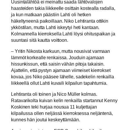
Uusintalähtöä ei meinattu saada lähtövalojen
haasteiden takia liikkeelle osittain kostealla radalla,
ja kun matkaan päästiin Lahti oli hetken
häkeltyneenä paikoillaan. Niko Lehtiranta ottikin
ykköstilan, mutta Lahti iskeytyi heti kantaan.
Kolmannella kierroksella Lahti löysi ohituspaikan ja
suuntasi sitä kautta voittoon.
– Yritin Nikosta karkuun, mutta nousivat varmaan
lämmöt korkealle renkaissa. Jouduin ajamaan
hissunkissun, että saisin vähän pitoja takaisin.
Ajattelin, että pystyn ajamaan viimeiset kierrokset
kovaa, jos Niko pääsee lähelle, sadekelin renkailla
liikkeellä ollut Lahti kuvaili kilpailun tapahtumia.
Lehtiranta oli toinen ja Nico Müller kolmas.
Ratavarikolta kuivan kelin renkailla startannut Kenny
Koskinen teki hurjaa nousua 11 kuljettajan
kilpailussa ollen neljässä kierroksessa neljäntenä,
kunnes hän joutui keskeyttämään.