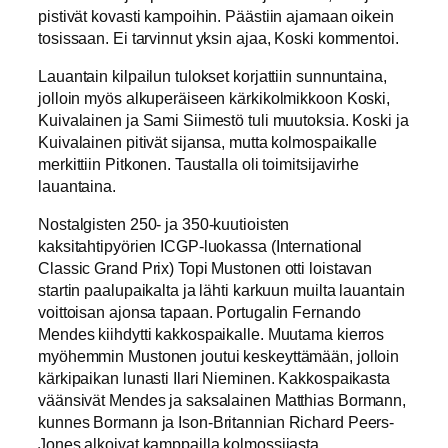
pistivät kovasti kampoihin. Päästiin ajamaan oikein
tosissaan. Ei tarvinnut yksin ajaa, Koski kommentoi.
Lauantain kilpailun tulokset korjattiin sunnuntaina,
jolloin myös alkuperäiseen kärkikolmikkoon Koski,
Kuivalainen ja Sami Siimestö tuli muutoksia. Koski ja
Kuivalainen pitivät sijansa, mutta kolmospaikalle
merkittiin Pitkonen. Taustalla oli toimitsijavirhe
lauantaina.
Nostalgisten 250- ja 350-kuutioisten
kaksitahtipyörien ICGP-luokassa (International
Classic Grand Prix) Topi Mustonen otti loistavan
startin paalupaikalta ja lähti karkuun muilta lauantain
voittoisan ajonsa tapaan. Portugalin Fernando
Mendes kiihdytti kakkospaikalle. Muutama kierros
myöhemmin Mustonen joutui keskeyttämään, jolloin
kärkipaikan lunasti Ilari Nieminen. Kakkospaikasta
väänsivät Mendes ja saksalainen Matthias Bormann,
kunnes Bormann ja Ison-Britannian Richard Peers-
Jones alkoivat kamppailla kolmossijasta.