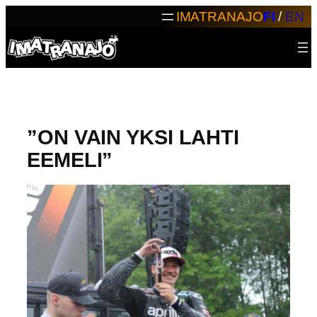
Siirry
IMATRANAJO
FI
/
EN
sisältöön
”ON VAIN YKSI LAHTI
EEMELI”