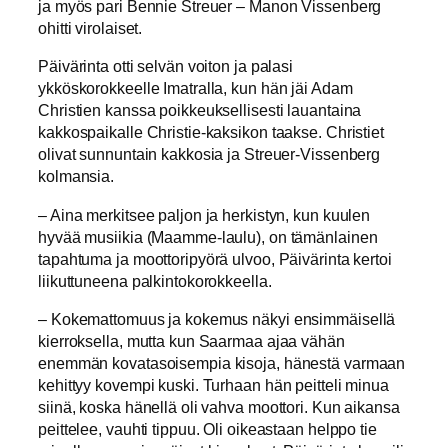
ja myös pari Bennie Streuer – Manon Vissenberg
ohitti virolaiset.
Päivärinta otti selvän voiton ja palasi
ykköskorokkeelle Imatralla, kun hän jäi Adam
Christien kanssa poikkeuksellisesti lauantaina
kakkospaikalle Christie-kaksikon taakse. Christiet
olivat sunnuntain kakkosia ja Streuer-Vissenberg
kolmansia.
– Aina merkitsee paljon ja herkistyn, kun kuulen
hyvää musiikia (Maamme-laulu), on tämänlainen
tapahtuma ja moottoripyörä ulvoo, Päivärinta kertoi
liikuttuneena palkintokorokkeella.
– Kokemattomuus ja kokemus näkyi ensimmäisellä
kierroksella, mutta kun Saarmaa ajaa vähän
enemmän kovatasoisempia kisoja, hänestä varmaan
kehittyy kovempi kuski. Turhaan hän peitteli minua
siinä, koska hänellä oli vahva moottori. Kun aikansa
peittelee, vauhti tippuu. Oli oikeastaan helppo tie