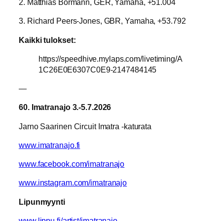
2. Matthias Bormann, GER, Yamaha, +51.004
3. Richard Peers-Jones, GBR, Yamaha, +53.792
Kaikki tulokset:
https://speedhive.mylaps.com/livetiming/A
1C26E0E6307C0E9-2147484145
—
60. Imatranajo 3.-5.7.2026
Jarno Saarinen Circuit Imatra -katurata
www.imatranajo.fi
www.facebook.com/imatranajo
www.instagram.com/imatranajo
Lipunmyynti
www.lippu.fi/artist/imatranajo