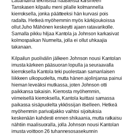
Lauantaina teknisistä haasteista kärsineen
Tanskasen kilpailu meni pilalle kolmannella
kierroksella, jonka päätteeksi hän kurvasi pois
radalta. Hetkeä myöhemmin myös kärkijoukoissa
ollut Juho Mähönen keskeytti ajaen ratavarikolle.
Samalla pikku hiljaa Kantola ja Johnson karkasivat
kolmospaikan Nurmelta, jolla ei ollut uhkaajia
takanaan.
Kilpailun puolivälin jälkeen Johnson nousi Kantolan
imusta kärkeen pääsuoran lopulla ja seuraavalla
kierroksella Kantola teki puolestaan samanlaisen
liikkeen ulkopuolelta, mutta hänen ajolinjansa painui
hieman leveäksi mutkassa, joten Johnson otti
paikkansa takaisin. Kierrosta myöhemmin,
viimeisellä kierroksella, Kantola kuittasi samassa
paikassa sisäpuolelta ykkössijan itselleen. Hetkeä
myöhemmin parivaljakko vaihtoi sijoituksia
keskenään kahdesti ennen shikaania, mutta ratkaisu
nähtiin maalisuoralla, jolla Johnson nousi Kantolan
imusta voittoon 26 tuhannesosasekunnin