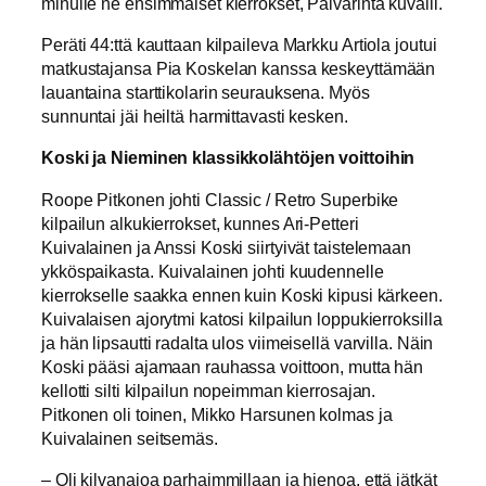
minulle ne ensimmäiset kierrokset, Päivärinta kuvaili.
Peräti 44:ttä kauttaan kilpaileva Markku Artiola joutui
matkustajansa Pia Koskelan kanssa keskeyttämään
lauantaina starttikolarin seurauksena. Myös
sunnuntai jäi heiltä harmittavasti kesken.
Koski ja Nieminen klassikkolähtöjen voittoihin
Roope Pitkonen johti Classic / Retro Superbike
kilpailun alkukierrokset, kunnes Ari-Petteri
Kuivalainen ja Anssi Koski siirtyivät taistelemaan
ykköspaikasta. Kuivalainen johti kuudennelle
kierrokselle saakka ennen kuin Koski kipusi kärkeen.
Kuivalaisen ajorytmi katosi kilpailun loppukierroksilla
ja hän lipsautti radalta ulos viimeisellä varvilla. Näin
Koski pääsi ajamaan rauhassa voittoon, mutta hän
kellotti silti kilpailun nopeimman kierrosajan.
Pitkonen oli toinen, Mikko Harsunen kolmas ja
Kuivalainen seitsemäs.
– Oli kilvanajoa parhaimmillaan ja hienoa, että jätkät