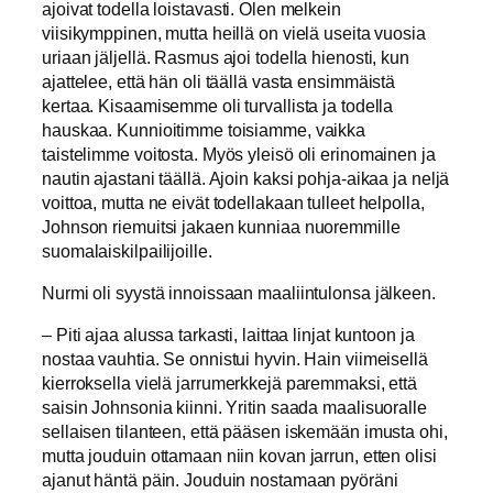
ajoivat todella loistavasti. Olen melkein
viisikymppinen, mutta heillä on vielä useita vuosia
uriaan jäljellä. Rasmus ajoi todella hienosti, kun
ajattelee, että hän oli täällä vasta ensimmäistä
kertaa. Kisaamisemme oli turvallista ja todella
hauskaa. Kunnioitimme toisiamme, vaikka
taistelimme voitosta. Myös yleisö oli erinomainen ja
nautin ajastani täällä. Ajoin kaksi pohja-aikaa ja neljä
voittoa, mutta ne eivät todellakaan tulleet helpolla,
Johnson riemuitsi jakaen kunniaa nuoremmille
suomalaiskilpailijoille.
Nurmi oli syystä innoissaan maaliintulonsa jälkeen.
– Piti ajaa alussa tarkasti, laittaa linjat kuntoon ja
nostaa vauhtia. Se onnistui hyvin. Hain viimeisellä
kierroksella vielä jarrumerkkejä paremmaksi, että
saisin Johnsonia kiinni. Yritin saada maalisuoralle
sellaisen tilanteen, että pääsen iskemään imusta ohi,
mutta jouduin ottamaan niin kovan jarrun, etten olisi
ajanut häntä päin. Jouduin nostamaan pyöräni