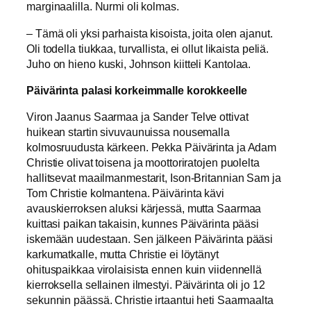
marginaalilla. Nurmi oli kolmas.
– Tämä oli yksi parhaista kisoista, joita olen ajanut.
Oli todella tiukkaa, turvallista, ei ollut likaista peliä.
Juho on hieno kuski, Johnson kiitteli Kantolaa.
Päivärinta palasi korkeimmalle korokkeelle
Viron Jaanus Saarmaa ja Sander Telve ottivat
huikean startin sivuvaunuissa nousemalla
kolmosruudusta kärkeen. Pekka Päivärinta ja Adam
Christie olivat toisena ja moottoriratojen puolelta
hallitsevat maailmanmestarit, Ison-Britannian Sam ja
Tom Christie kolmantena. Päivärinta kävi
avauskierroksen aluksi kärjessä, mutta Saarmaa
kuittasi paikan takaisin, kunnes Päivärinta pääsi
iskemään uudestaan. Sen jälkeen Päivärinta pääsi
karkumatkalle, mutta Christie ei löytänyt
ohituspaikkaa virolaisista ennen kuin viidennellä
kierroksella sellainen ilmestyi. Päivärinta oli jo 12
sekunnin päässä. Christie irtaantui heti Saarmaalta