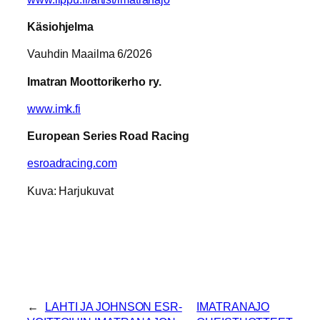
Käsiohjelma
Vauhdin Maailma 6/2026
Imatran Moottorikerho ry.
www.imk.fi
European Series Road Racing
esroadracing.com
Kuva: Harjukuvat
←
LAHTI JA JOHNSON ESR-
IMATRANAJO