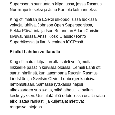
Supersportin sunnuntain kilpailussa, jossa Rasmus
Nurmi ajoi toiseksi ja Juho Kantola kolmanneksi.
King of Imatran ja ESR:n ulkopuolisissa luokissa
voittoja juhlivat Johnson Open Supersportissa,
Pekka Päivärinta ja Ison-Britannian Adam Christie
sivuvaunuissa, Anssi Koski Classic / Retro
Superbikessä ja Ilari Nieminen ICGP:ssä.
Ei ollut Lahden voittanutta
King of Imatra -kilpailun alla sateli vettä, mutta
liikkeelle päästiin kuivissa oloissa. Eemeli Lahti otti
startin nimiinsä, kun taaempana Ruotsin Rasmus
Lindström ja Sveitsin Olivier Lupberger kaatuivat
lähtömutkaan. Samassa rytäkässä hajosi
ulkokaarteen suoja-aita, mikä aiheutti kilpailun
keskeytyksen. Uusintalähtöä odotellessa osalla rataa
alkoi sataa rankasti, ja kuljettajat miettivät
rengasvalintojaan.