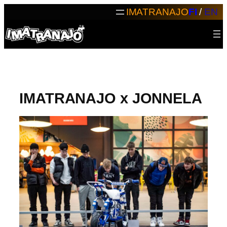
Siirry
IMATRANAJO
FI
/
EN
sisältöön
IMATRANAJO x JONNELA