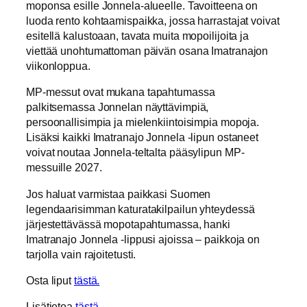
moponsa esille Jonnela-alueelle. Tavoitteena on
luoda rento kohtaamispaikka, jossa harrastajat voivat
esitellä kalustoaan, tavata muita mopoilijoita ja
viettää unohtumattoman päivän osana Imatranajon
viikonloppua.
MP-messut ovat mukana tapahtumassa
palkitsemassa Jonnelan näyttävimpiä,
persoonallisimpia ja mielenkiintoisimpia mopoja.
Lisäksi kaikki Imatranajo Jonnela -lipun ostaneet
voivat noutaa Jonnela-teltalta pääsylipun MP-
messuille 2027.
Jos haluat varmistaa paikkasi Suomen
legendaarisimman katuratakilpailun yhteydessä
järjestettävässä mopotapahtumassa, hanki
Imatranajo Jonnela -lippusi ajoissa – paikkoja on
tarjolla vain rajoitetusti.
Osta liput
tästä.
Lisätietoa
tästä.