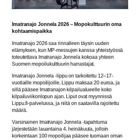
Imatranajo Jonnela 2026 – Mopokulttuurin oma
kohtaamispaikka
Imatranajo 2026 saa rinnalleen täysin uuden
elämyksen, kun MP-messujen kanssa yhteistyössä
toteutettava Imatranajo Jonnela kokoaa yhteen
Suomen mopoilukulttuurin harrastajat.
Imatranajo Jonnela -lippu on tarkoitettu 12–17-
vuotiaille mopoilijoille. Lippu maksaa 20 euroa, ja
sillä pääsee Imatranajon kilpailualueelle koko
kilpailuviikonlopun ajan. Liput ovat myynnissä
Lippu.fi-palvelussa, ja niitä on saatavilla rajoitettu
määrä.
Varsinainen Imatranajo Jonnela -tapahtuma
järjestetään lauantaina 4. heinäkuuta, jolloin
korkeintaan 100 mopoilijaa pääsee tuomaan oman