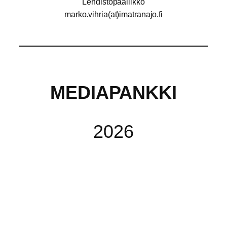
Lehdistöpäällikko
marko.vihria(at)imatranajo.fi
MEDIAPANKKI
2026