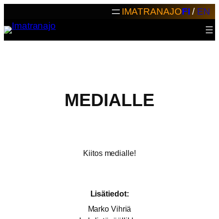
Siirry
IMATRANAJO
FI
/
EN
sisältöön
MEDIALLE
Kiitos medialle!
Lisätiedot:
Marko Vihriä