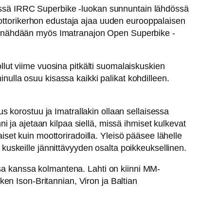
isessä IRRC Superbike -luokan sunnuntain lähdössä
oottorikerhon edustaja ajaa uuden eurooppalaisen
t nähdään myös Imatranajon Open Superbike -
ollut viime vuosina pitkälti suomalaiskuskien
inulla osuu kisassa kaikki palikat kohdilleen.
 korostuu ja Imatrallakin ollaan sellaisessa
nni ja ajetaan kilpaa siellä, missä ihmiset kulkevat
aiset kuin moottoriradoilla. Yleisö pääsee lähelle
n kuskeille jännittävyyden osalta poikkeuksellinen.
 kanssa kolmantena. Lahti on kiinni MM-
en Ison-Britannian, Viron ja Baltian