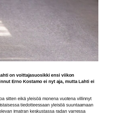
ahti on voittajasuosikki ensi viikon
innut Erno Kostamo ei nyt aja, mutta Lahti ei
a sitten eikä yleisöä monena vuotena villinnyt
iistaisessa tiedotteessaan yleisöä suuntaamaan
n olevan Imatran keskustassa radan varressa