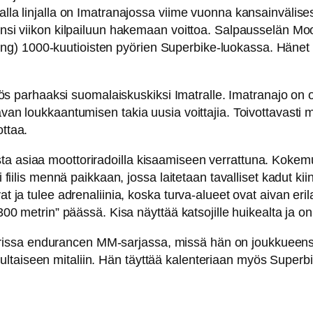
amalla linjalla on Imatranajossa viime vuonna kansainväl
ä ensi viikon kilpailuun hakemaan voittoa. Salpausselän M
ng) 1000-kuutioisten pyörien Superbike-luokassa. Häne
 myös parhaaksi suomalaiskuskiksi Imatralle. Imatranajo on 
avan loukkaantumisen takia uusia voittajia. Toivottavasti m
ottaa.
a asiaa moottoriradoilla kisaamiseen verrattuna. Kokemus
i fiilis mennä paikkaan, jossa laitetaan tavalliset kadut kii
at ja tulee adrenaliinia, koska turva-alueet ovat aivan eril
”300 metrin” päässä. Kisa näyttää katsojille huikealta ja o
issa endurancen MM-sarjassa, missä hän on joukkueensa
taiseen mitaliin. Hän täyttää kalenteriaan myös Superbik