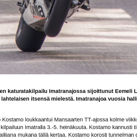
en katuratakilpailu Imatranajossa sijoittunut Eemeli L
lahtelaisen itsensä mielestä. Imatranajoa vuosia hall
o Kostamo loukkaantui Mansaarten TT-ajossa kolme viikko
ilpailuun Imatralla 3.-5. heinäkuuta. Kostamo kannusti t
ilpailijana mukana tällä kertaa. Kostamo korosti tunnelma