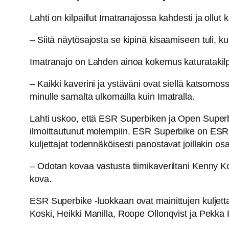
Lahti on kilpaillut Imatranajossa kahdesti ja ollut
– Siitä näytösajosta se kipinä kisaamiseen tuli, k
Imatranajo on Lahden ainoa kokemus katuratakilpai
– Kaikki kaverini ja ystäväni ovat siellä katsomo
minulle samalta ulkomailla kuin Imatralla.
Lahti uskoo, että ESR Superbiken ja Open Superb
ilmoittautunut molempiin. ESR Superbike on ESR-
kuljettajat todennäköisesti panostavat joillakin 
– Odotan kovaa vastusta tiimikaveriltani Kenny K
kova.
ESR Superbike -luokkaan ovat mainittujen kuljettaj
Koski, Heikki Manilla, Roope Ollonqvist ja Pekka