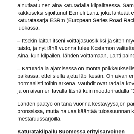
ainutlaatuinen aina katuradalla kilpailtaessa. S
kakkoseksi sijoittunut Eemeli Lahti, joka lähteä
katuratasarja ESR:n (European Series Road Raci
luokassa.
– Itsekin laitan itseni voittajasuosikiksi ja siten
taisto, ja nyt tänä vuonna tulee Kostamon valitett
Aina, kun kilpailen, lähden voittamaan, Lahti pain
– Katuradalla ajamisessa on monta poikkeuksellist
paikassa, ettei siellä ajeta läpi kesän. On aivan er
normaalisti töihin arkena. Vauhdit ovat radalla kov
ja on aivan eri tavalla läsnä kuin moottoriradalla 
Lahden päätyö on tänä vuonna kestävyysajon par
pronssissa, mutta haluaa kääntää tulossuunnan kul
mestaruussarjoilla.
Katuratakilpailu Suomessa erityisarvoinen