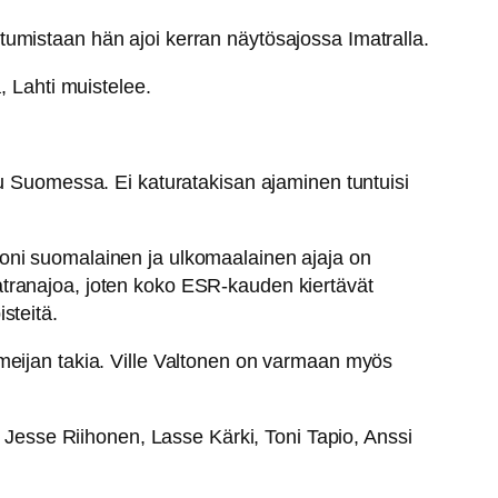
settumistaan hän ajoi kerran näytösajossa Imatralla.
, Lahti muistelee.
tu Suomessa. Ei katuratakisan ajaminen tuntuisi
moni suomalainen ja ulkomaalainen ajaja on
atranajoa, joten koko ESR-kauden kiertävät
steitä.
meijan takia. Ville Valtonen on varmaan myös
, Jesse Riihonen, Lasse Kärki, Toni Tapio, Anssi