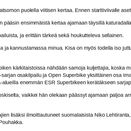
 katsomon puolella viitisen kertaa. Ennen starttiviivalle a
un pääsin ensimmäistä kertaa ajamaan täysillä katuradalla
luista, ja erittäin tärkeä sekä houkutteleva sellainen.
ssa ja kannustamassa minua. Kisa on myös todella iso jut
iken kärkitaistoissa nähdään samoja kuljettajia, koska 
sarjan osakilpailu ja Open Superbike yksittäinen osa Im
osa-alueilla enemmän ESR Superbikeen kerätäkseen sarjapi
oskiselta, vaikkei hän olekaan päässyt ajamaan paljoa ar
ien lisäksi ilmoittautuneet suomalaisista Niko Lehtiranta
 Pouhakka.