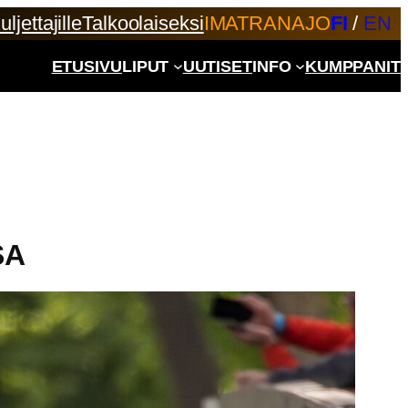
uljettajille
Talkoolaiseksi
IMATRANAJO
FI
/
EN
ETUSIVU
LIPUT
UUTISET
INFO
KUMPPANIT
SA