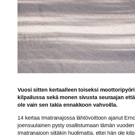
Vuosi sitten kertaalleen toiseksi moottoripyöri
kilpailussa sekä monen sivusta seuraajan että 
ole vain sen takia ennakkoon vahvoilla.
14 kertaa Imatranajossa lähtövoittoon ajanut Ern
joensuulainen pysty osallistumaan tämän vuoden k
Imatranajoon siitäkin huolimatta, ettei hän ole k