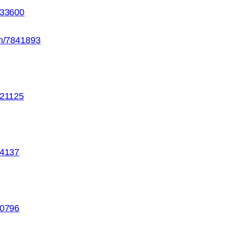
133600
on/7841893
121125
84137
70796