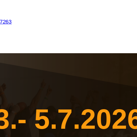
57263
3.- 5.7.202