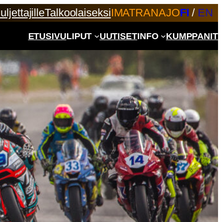
uljettajille
Talkoolaiseksi
IMATRANAJO
FI
/
EN
ETUSIVU
LIPUT
UUTISET
INFO
KUMPPANIT