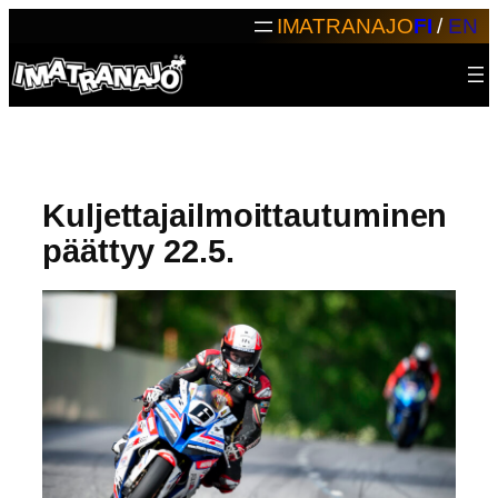
Siirry
IMATRANAJO
FI
/
EN
sisältöön
Kuljettajailmoittautuminen
päättyy 22.5.