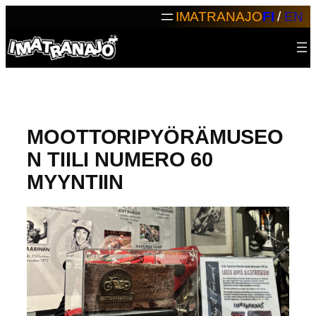
Siirry
IMATRANAJO
FI
/
EN
sisältöön
MOOTTORIPYÖRÄMUSEO
N TIILI NUMERO 60
MYYNTIIN