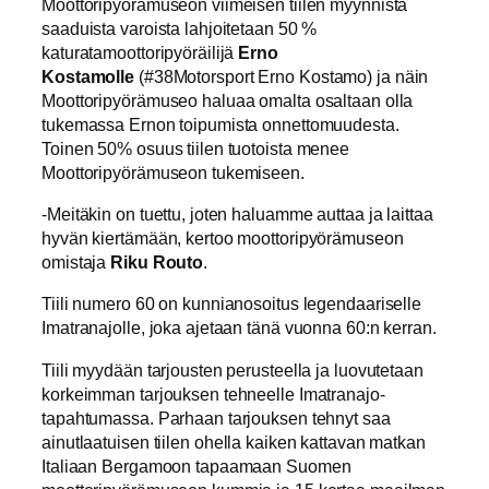
Moottoripyörämuseon viimeisen tiilen myynnistä
saaduista varoista lahjoitetaan 50 %
katuratamoottoripyöräilijä
Erno
Kostamolle
(#38Motorsport Erno Kostamo) ja näin
Moottoripyörämuseo haluaa omalta osaltaan olla
tukemassa Ernon toipumista onnettomuudesta.
Toinen 50% osuus tiilen tuotoista menee
Moottoripyörämuseon tukemiseen.
-Meitäkin on tuettu, joten haluamme auttaa ja laittaa
hyvän kiertämään, kertoo moottoripyörämuseon
omistaja
Riku Routo
.
Tiili numero 60 on kunnianosoitus legendaariselle
Imatranajolle, joka ajetaan tänä vuonna 60:n kerran.
Tiili myydään tarjousten perusteella ja luovutetaan
korkeimman tarjouksen tehneelle Imatranajo-
tapahtumassa. Parhaan tarjouksen tehnyt saa
ainutlaatuisen tiilen ohella kaiken kattavan matkan
Italiaan Bergamoon tapaamaan Suomen