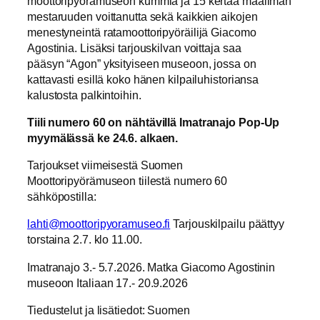
moottoripyörämuseon kummia ja 15 kertaa maailman
mestaruuden voittanutta sekä kaikkien aikojen
menestyneintä ratamoottoripyöräilijä Giacomo
Agostinia. Lisäksi tarjouskilvan voittaja saa
pääsyn “Agon” yksityiseen museoon, jossa on
kattavasti esillä koko hänen kilpailuhistoriansa
kalustosta palkintoihin.
Tiili numero 60 on nä
ht
ä
vill
ä Imatranajo Pop-Up
myymälässä ke 24.6. alkaen.
Tarjoukset viimeisestä Suomen
Moottoripyörämuseon tiilestä numero 60
sähköpostilla:
lahti@moottoripyoramuseo.fi
Tarjouskilpailu päättyy
torstaina 2.7. klo 11.00.
Imatranajo 3.- 5.7.2026. Matka Giacomo Agostinin
museoon Italiaan 17.- 20.9.2026
Tiedustelut ja lisätiedot: Suomen