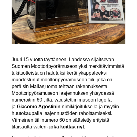
Juuri 15 vuotta täyttäneen, Lahdessa sijaitsevan
Suomen Moottoripyörämuseon yksi merkittävimmistä
tukituotteista on halutuksi keräilykappaleeksi
muodostunut moottoripyörämuseon tiili, joka on
peräisin Mallasjuoma tehtaan rakennuksesta.
Moottoripyörämuseon laajennuksen yhteydessä
numeroitiin 60 tiiltä, varustettiin museon logolla
ja
Giacomo Agostinin
nimikirjoituksella ja myytiin
huutokaupalla laajennustöiden rahoittamiseksi.
Viimeinen tiili numero 60 on säästetty erityistä
tilaisuutta varten-
joka koittaa nyt.