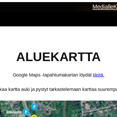
Medialle
K
ALUEKARTTA
Google Maps -tapahtumakartan löydät
tästä.
kkaa kartta auki ja pystyt tarkastelemaan karttaa suuremp