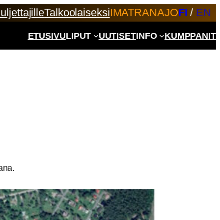
uljettajille
Talkoolaiseksi
IMATRANAJO
FI
/
EN
ETUSIVU
LIPUT
UUTISET
INFO
KUMPPANIT
ana.