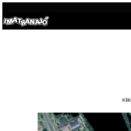
Siirry
sisältöön
Kli