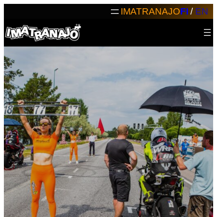
Siirry
IMATRANAJO
FI
/
EN
sisältöön