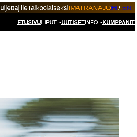
uljettajille
Talkoolaiseksi
IMATRANAJO
FI
/
EN
ETUSIVU
LIPUT
UUTISET
INFO
KUMPPANIT