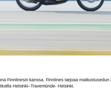
onna Finnlinesin kanssa. Finnlines tarjoaa matkustusedun
matkoilla Helsinki–Travemünde- Helsinki.