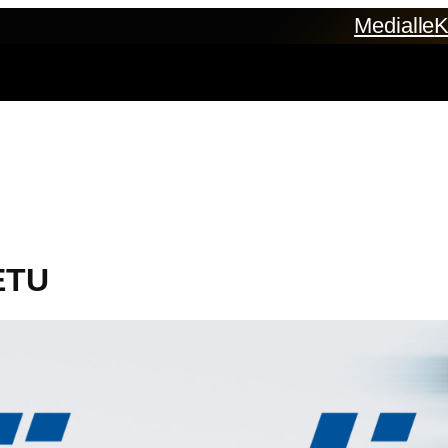
Medialle
K
ETU