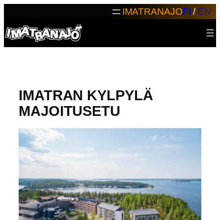
Siirry
IMATRANAJO
FI
/
EN
sisältöön
IMATRAN KYLPYLÄ
MAJOITUSETU