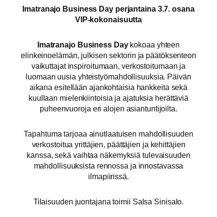
Imatranajo Business Day perjantaina 3.7. osana
VIP-kokonaisuutta
Imatranajo Business Day
kokoaa yhteen
elinkeinoelämän, julkisen sektorin ja päätöksenteon
vaikuttajat inspiroitumaan, verkostoitumaan ja
luomaan uusia yhteistyömahdollisuuksia. Päivän
aikana esitellään ajankohtaisia hankkeita sekä
kuullaan mielenkiintoisia ja ajatuksia herättäviä
puheenvuoroja eri alojen asiantuntijoilta.
Tapahtuma tarjoaa ainutlaatuisen mahdollisuuden
verkostoitua yrittäjien, päättäjien ja kehittäjien
kanssa, sekä vaihtaa näkemyksiä tulevaisuuden
mahdollisuuksista rennossa ja innostavassa
ilmapiirissä.
Tilaisuuden juontajana toimii Salsa Sinisalo.