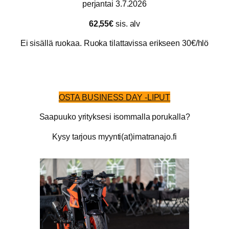
perjantai 3.7.2026
62,55€
sis. alv
Ei sisällä ruokaa. Ruoka tilattavissa erikseen 30€/hlö
OSTA BUSINESS DAY -LIPUT
Saapuuko yrityksesi isommalla porukalla?
Kysy tarjous myynti(at)imatranajo.fi