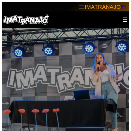
Siirry
IMATRANAJO
FI
sisältöön