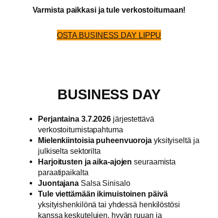
Varmista paikkasi ja tule verkostoitumaan!
OSTA BUSINESS DAY LIPPU
BUSINESS DAY
Perjantaina 3.7.2026
järjestettävä
verkostoitumistapahtuma
Mielenkiintoisia puheenvuoroja
yksityiseltä ja
julkiselta sektorilta
Harjoitusten ja aika-ajojen
seuraamista
paraatipaikalta
Juontajana
Salsa Sinisalo
Tule viettämään ikimuistoinen päivä
yksityishenkilönä tai yhdessä henkilöstösi
kanssa keskutelujen, hyvän ruuan ja